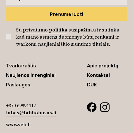
Prenumeruoti
Su
privatumo politika
susipažinau ir sutinku,
kad mano asmens duomenys būtų renkami ir
tvarkomi naujienlaiškio siuntimo tikslais.
Tvarkaraštis
Apie projektą
Naujienos ir renginiai
Kontaktai
Paslaugos
DUK
+370 69991117
labas@bibliobusas.lt
www.vcb.lt