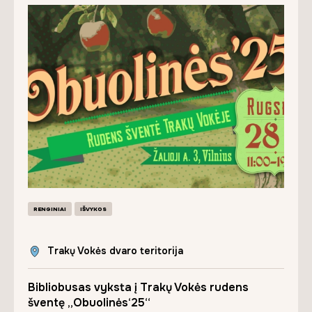
RENGINIAI
IŠVYKOS
Trakų Vokės dvaro teritorija
Bibliobusas vyksta į Trakų Vokės rudens
šventę „Obuolinės‘25“