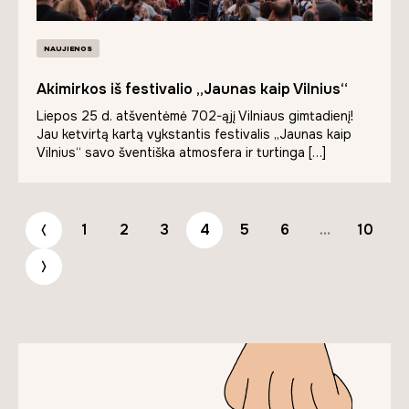
NAUJIENOS
Akimirkos iš festivalio „Jaunas kaip Vilnius“
Liepos 25 d. atšventėmė 702-ąjį Vilniaus gimtadienį!
Jau ketvirtą kartą vykstantis festivalis „Jaunas kaip
Vilnius“ savo šventiška atmosfera ir turtinga […]
1
2
3
4
5
6
…
10