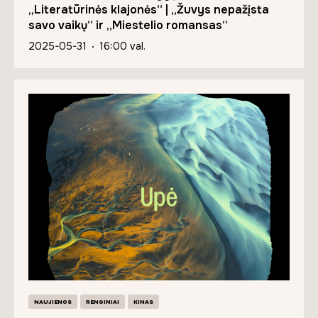
„Literatūrinės klajonės“ | „Žuvys nepažįsta
savo vaikų“ ir „Miestelio romansas“
2025-05-31
16:00 val.
NAUJIENOS
RENGINIAI
KINAS