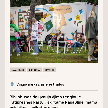
NAUJIENOS
RENGINIAI
IŠVYKOS
Vingio parkas, prie estrados
Bibliobusas dalyvauja ėjimo renginyje
„Stipresnės kartu“, skirtame Pasaulinei mamų
psichikos sveikatos dienai