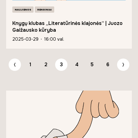
NAUJIENOS
RENGINIAI
Knygų klubas „Literatūrinės klajonės“ | Juozo
Gaižausko kūryba
2025-03-29
16:00 val.
1
2
3
4
5
6