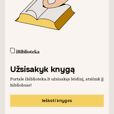
Užsisakyk knygą
Portale ibiblioteka.lt užsisakęs leidinį, atsiimk jį
bibliobuse!
Ieškoti knygos