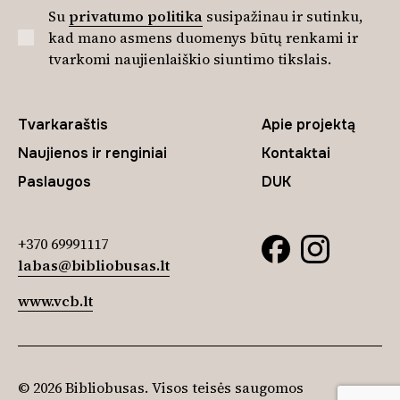
Su
privatumo politika
susipažinau ir sutinku,
kad mano asmens duomenys būtų renkami ir
tvarkomi naujienlaiškio siuntimo tikslais.
Tvarkaraštis
Apie projektą
Naujienos ir renginiai
Kontaktai
Paslaugos
DUK
+370 69991117
labas@bibliobusas.lt
www.vcb.lt
© 2026 Bibliobusas. Visos teisės saugomos