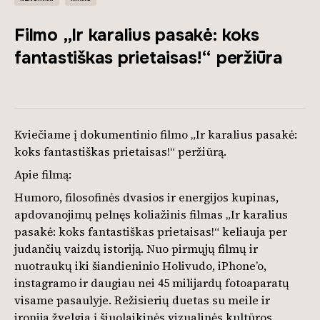
Filmo „Ir karalius pasakė: koks
fantastiškas prietaisas!“ peržiūra
Kviečiame į dokumentinio filmo „Ir karalius pasakė:
koks fantastiškas prietaisas!“ peržiūrą.
Apie filmą:
Humoro, filosofinės dvasios ir energijos kupinas,
apdovanojimų pelnęs koliažinis filmas „Ir karalius
pasakė: koks fantastiškas prietaisas!“ keliauja per
judančių vaizdų istoriją. Nuo pirmųjų filmų ir
nuotraukų iki šiandieninio Holivudo, iPhone’o,
instagramo ir daugiau nei 45 milijardų fotoaparatų
visame pasaulyje. Režisierių duetas su meile ir
ironija žvelgia į šiuolaikinės vizualinės kultūros