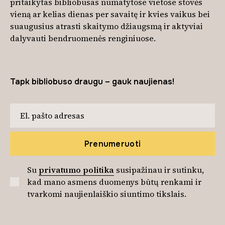
pritaikytas bibliobusas numatytose vietose stovės
vieną ar kelias dienas per savaitę ir kvies vaikus bei
suaugusius atrasti skaitymo džiaugsmą ir aktyviai
dalyvauti bendruomenės renginiuose.
Tapk bibliobuso draugu – gauk naujienas!
Prenumeruoti
Su
privatumo politika
susipažinau ir sutinku,
kad mano asmens duomenys būtų renkami ir
tvarkomi naujienlaiškio siuntimo tikslais.