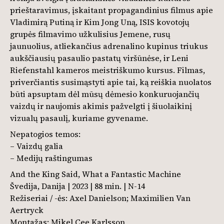
prieštaravimus, įskaitant propagandinius filmus apie
Vladimirą Putiną ir Kim Jong Uną, ISIS kovotojų
grupės filmavimo užkulisius Jemene, rusų
jaunuolius, atliekančius adrenalino kupinus triukus
aukščiausių pasaulio pastatų viršūnėse, ir Leni
Riefenstahl kameros meistriškumo kursus. Filmas,
priverčiantis susimąstyti apie tai, ką reiškia nuolatos
būti apsuptam dėl mūsų dėmesio konkuruojančių
vaizdų ir naujomis akimis pažvelgti į šiuolaikinį
vizualų pasaulį, kuriame gyvename.
Nepatogios temos:
– Vaizdų galia
– Medijų raštingumas
And the King Said, What a Fantastic Machine
Švedija, Danija | 2023 | 88 min. | N-14
Režiseriai / -ės: Axel Danielson; Maximilien Van
Aertryck
Montažas: Mikel Cee Karlsson