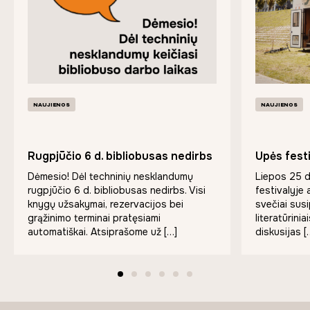
NAUJIENOS
NAUJIENOS
Rugpjūčio 6 d. bibliobusas nedirbs
Upės festi
Dėmesio! Dėl techninių nesklandumų
Liepos 25 
rugpjūčio 6 d. bibliobusas nedirbs. Visi
festivalyje 
knygų užsakymai, rezervacijos bei
svečiai susi
grąžinimo terminai pratęsiami
literatūrinia
automatiškai. Atsiprašome už […]
diskusijas [