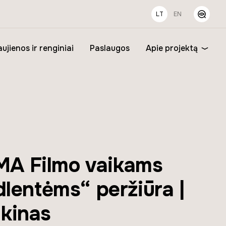
LT
EN
ujienos ir renginiai
Paslaugos
Apie projektą
A Filmo vaikams
dlentėms“ peržiūra |
kinas