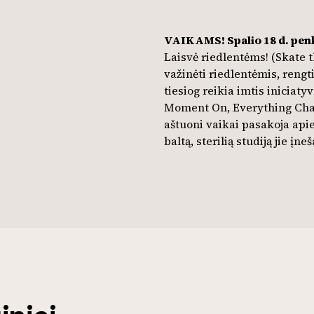
VAIKAMS! Spalio 18 d. pen
Laisvė riedlentėms! (Skate th
važinėti riedlentėmis, reng
tiesiog reikia imtis iniciat
Moment On, Everything Change
aštuoni vaikai pasakoja apie
baltą, sterilią studiją jie į