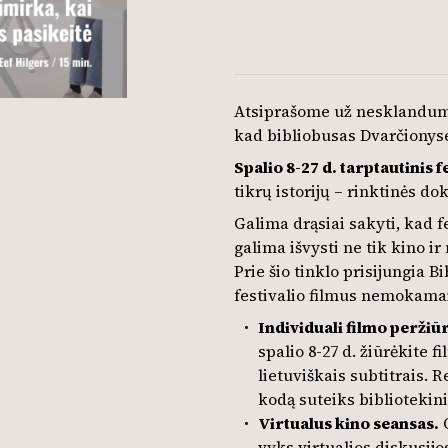
Atsiprašome už nesklandumu
kad bibliobusas Dvarčionyse
Spalio 8-27 d. tarptautinis 
tikrų istorijų – rinktinės d
Galima drąsiai sakyti, kad f
galima išvysti ne tik kino i
Prie šio tinklo prisijungia B
festivalio filmus nemokama
Individuali filmo peržiū
spalio 8-27 d. žiūrėkite f
lietuviškais subtitrais.
kodą suteiks bibliotekin
Virtualus kino seansas.
O
vyks virtualios diskusijo