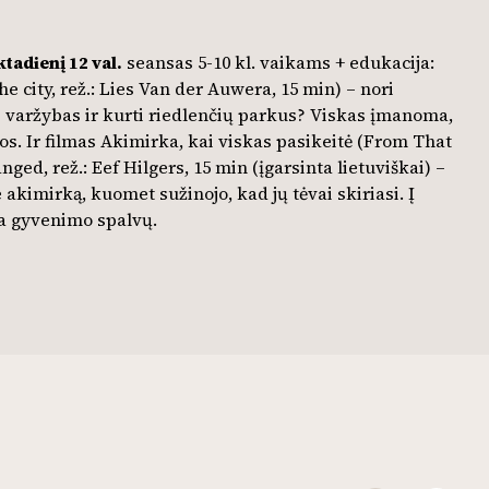
ktadien
į
12 val.
seansas 5-10 kl. vaikams + edukacija:
e city, rež.: Lies Van der Auwera, 15 min) – nori
ti varžybas ir kurti riedlenčių parkus? Viskas įmanoma,
yvos. Ir filmas Akimirka, kai viskas pasikeitė (From That
d, rež.: Eef Hilgers, 15 min (įgarsinta lietuviškai) –
 akimirką, kuomet sužinojo, kad jų tėvai skiriasi. Į
neša gyvenimo spalvų.