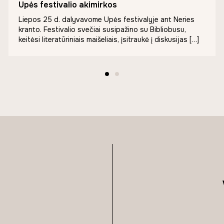
Upės festivalio akimirkos
Liepos 25 d. dalyvavome Upės festivalyje ant Neries
kranto. Festivalio svečiai susipažino su Bibliobusu,
keitėsi literatūriniais maišeliais, įsitraukė į diskusijas […]