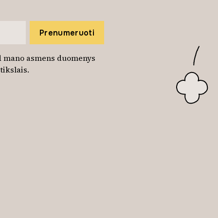
Prenumeruoti
kad mano asmens duomenys
ikslais.