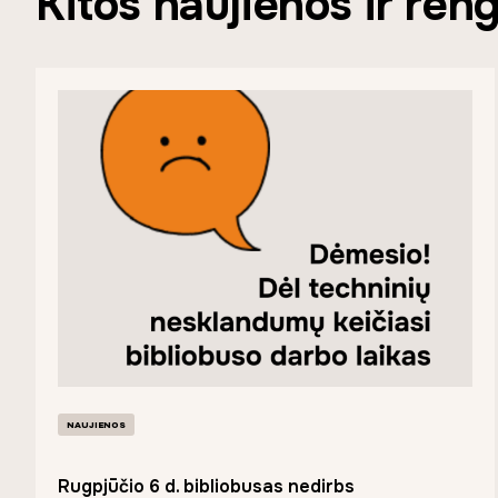
Kitos naujienos ir reng
NAUJIENOS
Rugpjūčio 6 d. bibliobusas nedirbs