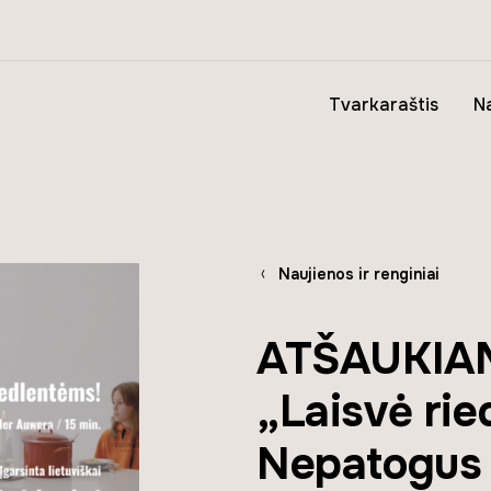
Tvarkaraštis
Na
Naujienos ir renginiai
ATŠAUKIAM
„Laisvė rie
Nepatogus 