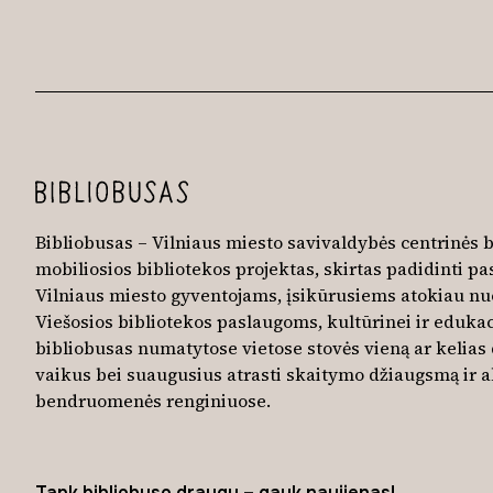
Bibliobusas – Vilniaus miesto savivaldybės centrinės b
mobiliosios bibliotekos projektas, skirtas padidinti 
Vilniaus miesto gyventojams, įsikūrusiems atokiau nuo
Viešosios bibliotekos paslaugoms, kultūrinei ir edukac
bibliobusas numatytose vietose stovės vieną ar kelias 
vaikus bei suaugusius atrasti skaitymo džiaugsmą ir a
bendruomenės renginiuose.
Tapk bibliobuso draugu – gauk naujienas!