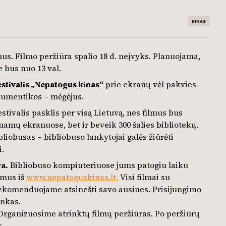
KINAS
s. Filmo peržiūra spalio 18 d. neįvyks. Planuojama,
 bus nuo 13 val.
festivalis „Nepatogus kinas“
prie ekranų vėl pakvies
okumentikos – mėgėjus.
estivalis pasklis per visą Lietuvą, nes filmus bus
r namų ekranuose, bet ir beveik 300 šalies bibliotekų.
ibliobusas – bibliobuso lankytojai galės žiūrėti
i.
ra.
Bibliobuso kompiuteriuose jums patogiu laiku
ilmus iš
www.nepatoguskinas.lt.
Visi filmai su
 Rekomenduojame atsinešti savo ausines. Prisijungimo
inkas.
rganizuosime atrinktų filmų peržiūras. Po peržiūrų
s.