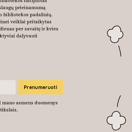
ibliotekos inicijuotas
paslaugų prieinamumą
 bibliotekos padalinių.
inei veiklai pritaikytas
dienas per savaitę ir kvies
ktyviai dalyvauti
Prenumeruoti
kad mano asmens duomenys
ikslais.