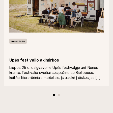
NAUJIENOS
Upės festivalio akimirkos
Liepos 25 d. dalyvavome Upės festivalyje ant Neries
kranto. Festivalio svečiai susipažino su Bibliobusu,
keitėsi literatūriniais maišeliais, įsitraukė į diskusijas […]