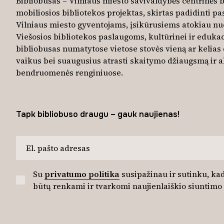
Bibliobusas – Vilniaus miesto savivaldybės centrinės b
mobiliosios bibliotekos projektas, skirtas padidinti 
Vilniaus miesto gyventojams, įsikūrusiems atokiau nuo
Viešosios bibliotekos paslaugoms, kultūrinei ir edukac
bibliobusas numatytose vietose stovės vieną ar kelias 
vaikus bei suaugusius atrasti skaitymo džiaugsmą ir a
bendruomenės renginiuose.
Tapk bibliobuso draugu – gauk naujienas!
Su
privatumo politika
susipažinau ir sutinku, 
būtų renkami ir tvarkomi naujienlaiškio siuntimo t