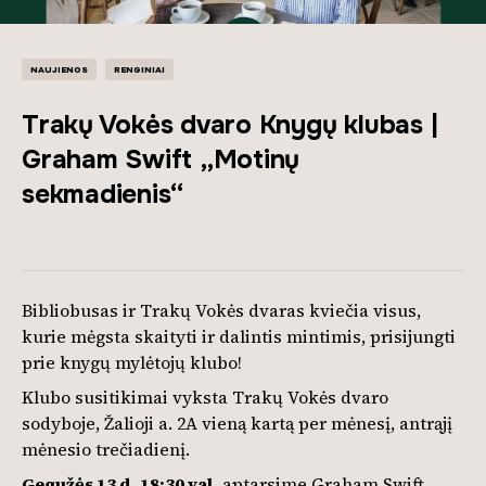
NAUJIENOS
RENGINIAI
Trakų Vokės dvaro Knygų klubas |
Graham Swift „Motinų
sekmadienis“
Bibliobusas ir Trakų Vokės dvaras kviečia visus,
kurie mėgsta skaityti ir dalintis mintimis, prisijungti
prie knygų mylėtojų klubo!
Klubo susitikimai vyksta Trakų Vokės dvaro
sodyboje, Žalioji a. 2A vieną kartą per mėnesį, antrąjį
mėnesio trečiadienį.
Gegužės 13 d.
18:30 val.
aptarsime Graham Swift