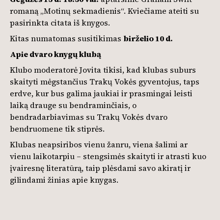
romaną „Motinų sekmadienis“. Kviečiame ateiti su
pasirinkta citata iš knygos.
Kitas numatomas susitikimas
birželio 10 d.
Apie dvaro knygų klubą
Klubo moderatorė Jovita tikisi, kad klubas suburs
skaityti mėgstančius Trakų Vokės gyventojus, taps
erdve, kur bus galima jaukiai ir prasmingai leisti
laiką drauge su bendraminčiais, o
bendradarbiavimas su Trakų Vokės dvaro
bendruomene tik stiprės.
Klubas neapsiribos vienu žanru, viena šalimi ar
vienu laikotarpiu – stengsimės skaityti ir atrasti kuo
įvairesnę literatūrą, taip plėsdami savo akiratį ir
gilindami žinias apie knygas.