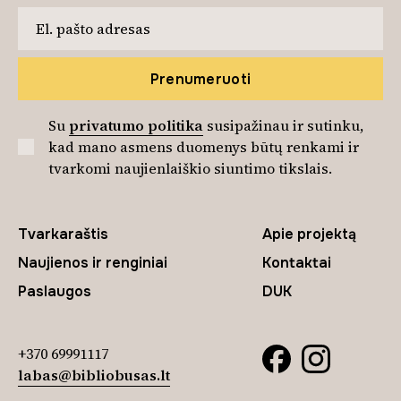
Prenumeruoti
Su
privatumo politika
susipažinau ir sutinku,
kad mano asmens duomenys būtų renkami ir
tvarkomi naujienlaiškio siuntimo tikslais.
Tvarkaraštis
Apie projektą
Naujienos ir renginiai
Kontaktai
Paslaugos
DUK
+370 69991117
labas@bibliobusas.lt