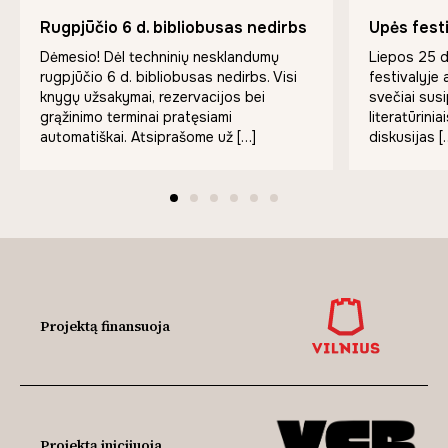
Rugpjūčio 6 d. bibliobusas nedirbs
Upės festi
Dėmesio! Dėl techninių nesklandumų
Liepos 25 
rugpjūčio 6 d. bibliobusas nedirbs. Visi
festivalyje 
knygų užsakymai, rezervacijos bei
svečiai susi
grąžinimo terminai pratęsiami
literatūrinia
automatiškai. Atsiprašome už […]
diskusijas [
Projektą finansuoja
Projektą inicijuoja